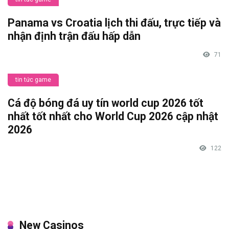
Panama vs Croatia lịch thi đấu, trực tiếp và
nhận định trận đấu hấp dẫn
71
tin tức game
Cá độ bóng đá uy tín world cup 2026 tốt
nhất tốt nhất cho World Cup 2026 cập nhật
2026
122
New Casinos