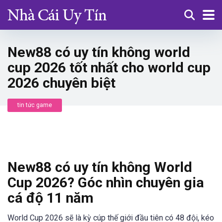
New88 có uy tín không world
cup 2026 tốt nhất cho world cup
2026 chuyên biệt
tin tức game
New88 có uy tín không World
Cup 2026? Góc nhìn chuyên gia
cá độ 11 năm
World Cup 2026 sẽ là kỳ cúp thế giới đầu tiên có 48 đội, kéo