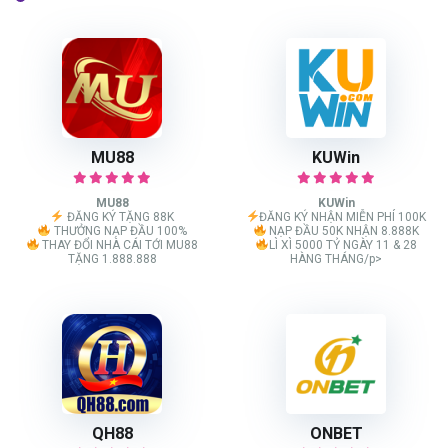
MU88
KUWin
MU88
KUWin
ĐĂNG KÝ TẶNG 88K
ĐĂNG KÝ NHẬN MIỄN PHÍ 100K
THƯỞNG NẠP ĐẦU 100%
NẠP ĐẦU 50K NHẬN 8.888K
THAY ĐỔI NHÀ CÁI TỚI MU88
LÌ XÌ 5000 TỶ NGÀY 11 & 28
TẶNG 1.888.888
HÀNG THÁNG/p>
QH88
ONBET