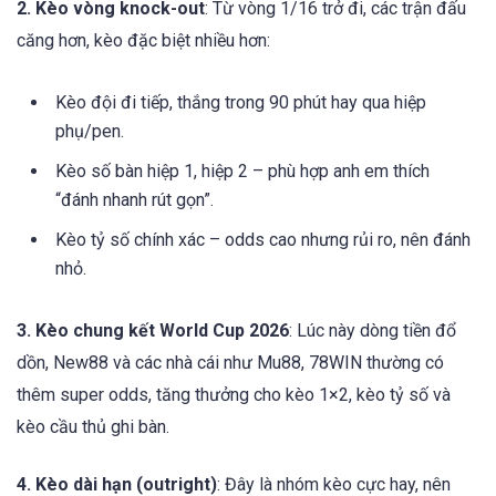
2. Kèo vòng knock-out
: Từ vòng 1/16 trở đi, các trận đấu
căng hơn, kèo đặc biệt nhiều hơn:
Kèo đội đi tiếp, thắng trong 90 phút hay qua hiệp
phụ/pen.
Kèo số bàn hiệp 1, hiệp 2 – phù hợp anh em thích
“đánh nhanh rút gọn”.
Kèo tỷ số chính xác – odds cao nhưng rủi ro, nên đánh
nhỏ.
3. Kèo chung kết World Cup 2026
: Lúc này dòng tiền đổ
dồn, New88 và các nhà cái như Mu88, 78WIN thường có
thêm super odds, tăng thưởng cho kèo 1×2, kèo tỷ số và
kèo cầu thủ ghi bàn.
4. Kèo dài hạn (outright)
: Đây là nhóm kèo cực hay, nên