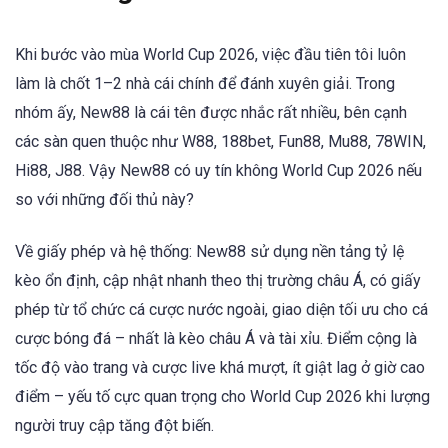
Khi bước vào mùa World Cup 2026, việc đầu tiên tôi luôn
làm là chốt 1–2 nhà cái chính để đánh xuyên giải. Trong
nhóm ấy, New88 là cái tên được nhắc rất nhiều, bên cạnh
các sàn quen thuộc như W88, 188bet, Fun88, Mu88, 78WIN,
Hi88, J88. Vậy New88 có uy tín không World Cup 2026 nếu
so với những đối thủ này?
Về giấy phép và hệ thống: New88 sử dụng nền tảng tỷ lệ
kèo ổn định, cập nhật nhanh theo thị trường châu Á, có giấy
phép từ tổ chức cá cược nước ngoài, giao diện tối ưu cho cá
cược bóng đá – nhất là kèo châu Á và tài xỉu. Điểm cộng là
tốc độ vào trang và cược live khá mượt, ít giật lag ở giờ cao
điểm – yếu tố cực quan trọng cho World Cup 2026 khi lượng
người truy cập tăng đột biến.