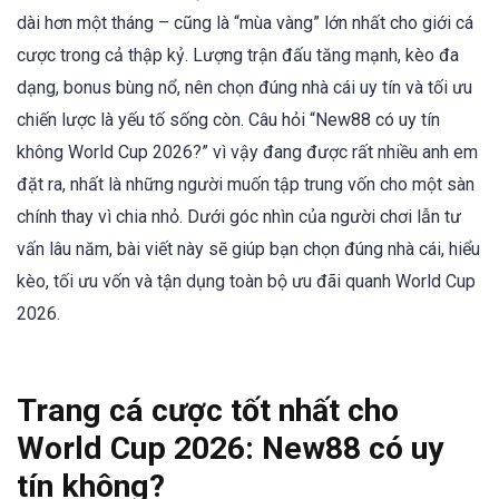
dài hơn một tháng – cũng là “mùa vàng” lớn nhất cho giới cá
cược trong cả thập kỷ. Lượng trận đấu tăng mạnh, kèo đa
dạng, bonus bùng nổ, nên chọn đúng nhà cái uy tín và tối ưu
chiến lược là yếu tố sống còn. Câu hỏi “New88 có uy tín
không World Cup 2026?” vì vậy đang được rất nhiều anh em
đặt ra, nhất là những người muốn tập trung vốn cho một sàn
chính thay vì chia nhỏ. Dưới góc nhìn của người chơi lẫn tư
vấn lâu năm, bài viết này sẽ giúp bạn chọn đúng nhà cái, hiểu
kèo, tối ưu vốn và tận dụng toàn bộ ưu đãi quanh World Cup
2026.
Trang cá cược tốt nhất cho
World Cup 2026: New88 có uy
tín không?