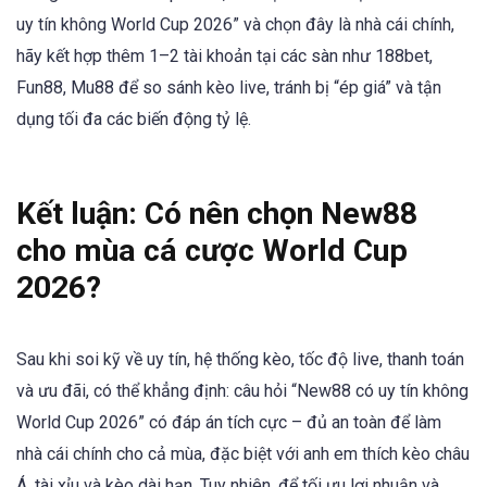
uy tín không World Cup 2026” và chọn đây là nhà cái chính,
hãy kết hợp thêm 1–2 tài khoản tại các sàn như 188bet,
Fun88, Mu88 để so sánh kèo live, tránh bị “ép giá” và tận
dụng tối đa các biến động tỷ lệ.
Kết luận: Có nên chọn New88
cho mùa cá cược World Cup
2026?
Sau khi soi kỹ về uy tín, hệ thống kèo, tốc độ live, thanh toán
và ưu đãi, có thể khẳng định: câu hỏi “New88 có uy tín không
World Cup 2026” có đáp án tích cực – đủ an toàn để làm
nhà cái chính cho cả mùa, đặc biệt với anh em thích kèo châu
Á, tài xỉu và kèo dài hạn. Tuy nhiên, để tối ưu lợi nhuận và