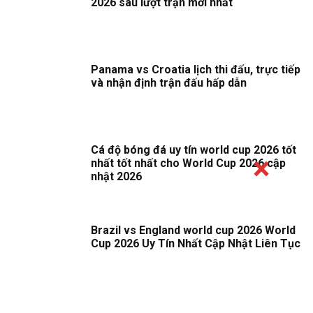
2026 sau lượt trận mới nhất
Panama vs Croatia lịch thi đấu, trực tiếp
và nhận định trận đấu hấp dẫn
Cá độ bóng đá uy tín world cup 2026 tốt
nhất tốt nhất cho World Cup 2026 cập
nhật 2026
Brazil vs England world cup 2026 World
Cup 2026 Uy Tín Nhất Cập Nhật Liên Tục