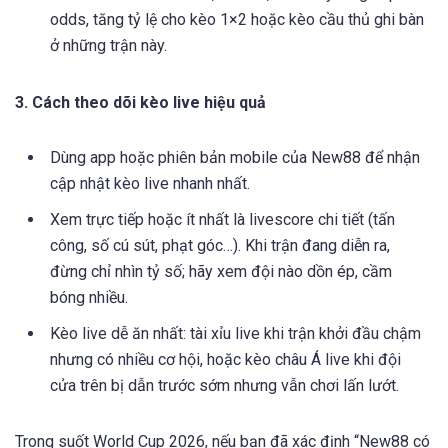
odds, tăng tỷ lệ cho kèo 1×2 hoặc kèo cầu thủ ghi bàn
ở những trận này.
3. Cách theo dõi kèo live hiệu quả
Dùng app hoặc phiên bản mobile của New88 để nhận
cập nhật kèo live nhanh nhất.
Xem trực tiếp hoặc ít nhất là livescore chi tiết (tấn
công, số cú sút, phạt góc…). Khi trận đang diễn ra,
đừng chỉ nhìn tỷ số; hãy xem đội nào dồn ép, cầm
bóng nhiều.
Kèo live dễ ăn nhất: tài xỉu live khi trận khởi đầu chậm
nhưng có nhiều cơ hội, hoặc kèo châu Á live khi đội
cửa trên bị dẫn trước sớm nhưng vẫn chơi lấn lướt.
Trong suốt World Cup 2026, nếu bạn đã xác định “New88 có