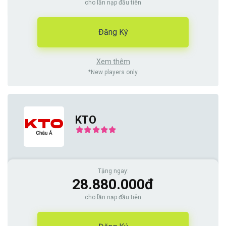
cho lần nạp đầu tiên
Đăng Ký
Xem thêm
*New players only
KTO
Tặng ngay:
28.880.000đ
cho lần nạp đầu tiên