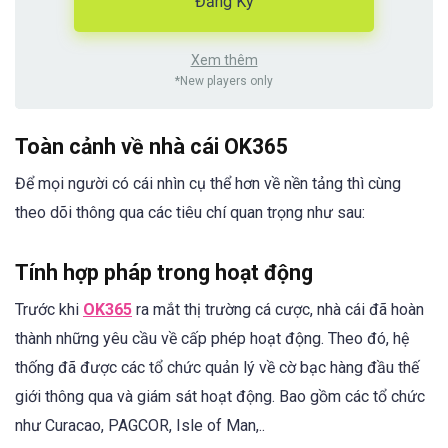
Đăng Ký
Xem thêm
*New players only
Toàn cảnh về nhà cái OK365
Để mọi người có cái nhìn cụ thể hơn về nền tảng thì cùng
theo dõi thông qua các tiêu chí quan trọng như sau:
Tính hợp pháp trong hoạt động
Trước khi
OK365
ra mắt thị trường cá cược, nhà cái đã hoàn
thành những yêu cầu về cấp phép hoạt động. Theo đó, hệ
thống đã được các tổ chức quản lý về cờ bạc hàng đầu thế
giới thông qua và giám sát hoạt động. Bao gồm các tổ chức
như Curacao, PAGCOR, Isle of Man,..