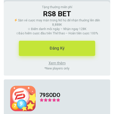
Tặng thưởng miễn phí
RS8 BET
Săn vé cược may mắn trong Nổ hủ để nhận thưởng lên đến
8,888K
✩ Điểm danh mỗi ngày – Nhận ngay 128K
✩Bảo hiểm cược đầu tiên Thể thao – Hoàn tiền cược 100%
Đăng Ký
Xem thêm
*New players only
79SODO