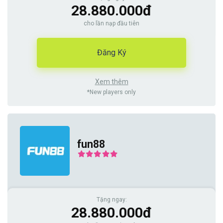
28.880.000đ
cho lần nạp đầu tiên
Đăng Ký
Xem thêm
*New players only
fun88
Tặng ngay:
28.880.000đ