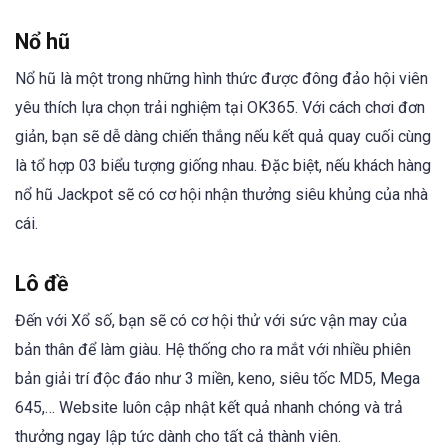
Nổ hũ
Nổ hũ là một trong những hình thức được đông đảo hội viên
yêu thích lựa chọn trải nghiệm tại OK365. Với cách chơi đơn
giản, bạn sẽ dễ dàng chiến thắng nếu kết quả quay cuối cùng
là tổ hợp 03 biểu tượng giống nhau. Đặc biệt, nếu khách hàng
nổ hũ Jackpot sẽ có cơ hội nhận thưởng siêu khủng của nhà
cái.
Lô đề
Đến với Xổ số, bạn sẽ có cơ hội thử với sức vận may của
bản thân để làm giàu. Hệ thống cho ra mắt với nhiều phiên
bản giải trí độc đáo như 3 miền, keno, siêu tốc MD5, Mega
645,… Website luôn cập nhật kết quả nhanh chóng và trả
thưởng ngay lập tức dành cho tất cả thành viên.