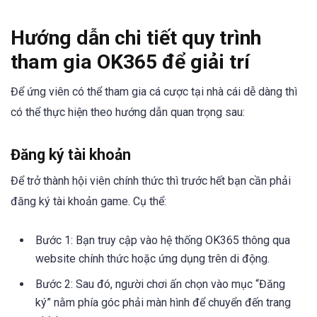
Hướng dẫn chi tiết quy trình
tham gia OK365 để giải trí
Để ứng viên có thể tham gia cá cược tại nhà cái dễ dàng thì
có thể thực hiện theo hướng dẫn quan trọng sau:
Đăng ký tài khoản
Để trở thành hội viên chính thức thì trước hết bạn cần phải
đăng ký tài khoản game. Cụ thể:
Bước 1: Bạn truy cập vào hệ thống OK365 thông qua
website chính thức hoặc ứng dụng trên di động.
Bước 2: Sau đó, người chơi ấn chọn vào mục “Đăng
ký” nằm phía góc phải màn hình để chuyển đến trang