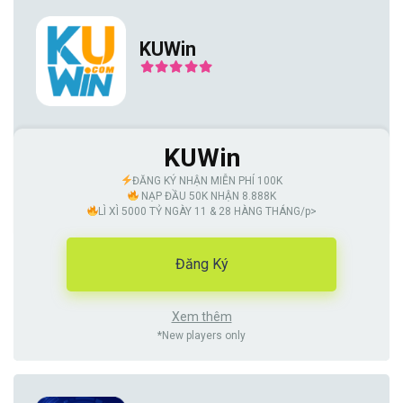
KUWin
KUWin
ĐĂNG KÝ NHẬN MIỄN PHÍ 100K
NẠP ĐẦU 50K NHẬN 8.888K
LÌ XÌ 5000 TỶ NGÀY 11 & 28 HÀNG THÁNG/p>
Đăng Ký
Xem thêm
*New players only