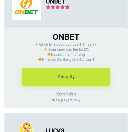
ONBET
ONBET
Xổ số tỷ lệ cược cực cao 1 ăn 99.9k.
Hoàn cược cao lên tới 2%
Nạp rút nhanh chóng
Nhiều ưu đãi đang chờ đón bạn !
Đăng Ký
Xem thêm
*New players only
LUCK8