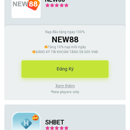
Nạp đầu tặng ngay 100%
NEW88
Tặng 10% nạp mỗi ngày
ĐĂNG KÝ TÀI KHOẢN TẶNG 58.000 VNĐ
Đăng Ký
Xem thêm
*New players only
SHBET