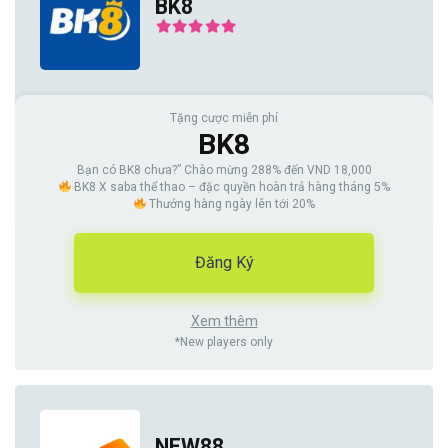
BK8
Tặng cược miễn phí
BK8
Bạn có BK8 chưa?” Chào mừng 288% đến VND 18,000
BK8 X saba thể thao – đặc quyền hoàn trả hàng tháng 5%
Thưởng hàng ngày lên tới 20%
Đăng Ký
Xem thêm
*New players only
NEW88