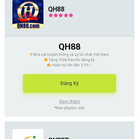
QH88
QH88
Nhà cái truyền thống và uy tín nhất Việt Nam.
Tặng 150k free khi đăng ký.
Hoàn trả lên đến 3.3%！
Đăng Ký
Xem thêm
*New players only