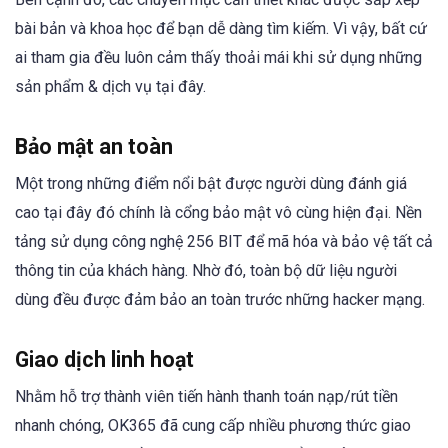
bài bản và khoa học để bạn dễ dàng tìm kiếm. Vì vậy, bất cứ
ai tham gia đều luôn cảm thấy thoải mái khi sử dụng những
sản phẩm & dịch vụ tại đây.
Bảo mật an toàn
Một trong những điểm nổi bật được người dùng đánh giá
cao tại đây đó chính là cổng bảo mật vô cùng hiện đại. Nền
tảng sử dụng công nghệ 256 BIT để mã hóa và bảo vệ tất cả
thông tin của khách hàng. Nhờ đó, toàn bộ dữ liệu người
dùng đều được đảm bảo an toàn trước những hacker mạng.
Giao dịch linh hoạt
Nhằm hỗ trợ thành viên tiến hành thanh toán nạp/rút tiền
nhanh chóng, OK365 đã cung cấp nhiều phương thức giao