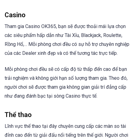
Casino
Tham gia Casino OK365, bạn sẽ được thoải mái lựa chọn
các siêu phẩm hấp dẫn như Tài Xỉu, Blackjack, Roulette,
Rồng Hổ,… Mỗi phòng chơi đều có sự hỗ trợ chuyên nghiệp
của các Dealer xinh đẹp và có thể tương tác trực tiếp.
Mỗi phòng chơi đều sẽ có cấp độ từ thấp đến cao để bạn
trải nghiệm và không giới hạn số lượng tham gia. Theo đó,
người chơi sẽ được tham gia không gian giải trí đẳng cấp
như đang đánh bạc tại sòng Casino thực tế.
Thể thao
Lĩnh vực thể thao tại đây chuyên cung cấp các màn so tài
đỉnh cao đến từ giải đấu nổi tiếng trên thế giới. Người chơi