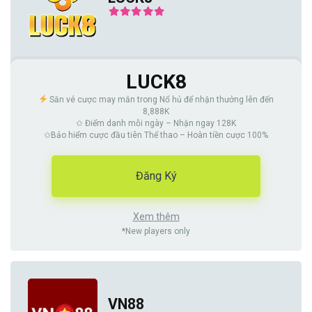
LUCK8
Săn vé cược may mắn trong Nổ hủ để nhận thưởng lên đến
8,888K
✩ Điểm danh mỗi ngày – Nhận ngay 128K
✩Bảo hiểm cược đầu tiên Thể thao – Hoàn tiền cược 100%
Đăng Ký
Xem thêm
*New players only
VN88