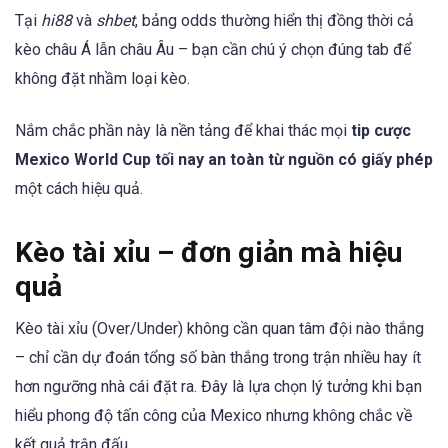
Tại
hi88
và
shbet
, bảng odds thường hiển thị đồng thời cả
kèo châu Á lẫn châu Âu – bạn cần chú ý chọn đúng tab để
không đặt nhầm loại kèo.
Nắm chắc phần này là nền tảng để khai thác mọi
tip cược
Mexico World Cup tối nay an toàn từ nguồn có giấy phép
một cách hiệu quả.
Kèo tài xỉu – đơn giản mà hiệu
quả
Kèo tài xỉu (Over/Under) không cần quan tâm đội nào thắng
– chỉ cần dự đoán tổng số bàn thắng trong trận nhiều hay ít
hơn ngưỡng nhà cái đặt ra. Đây là lựa chọn lý tưởng khi bạn
hiểu phong độ tấn công của Mexico nhưng không chắc về
kết quả trận đấu.