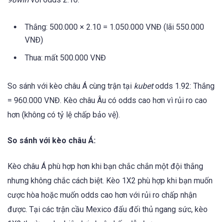
Thắng: 500.000 × 2.10 = 1.050.000 VNĐ (lãi 550.000
VNĐ)
Thua: mất 500.000 VNĐ
So sánh với kèo châu Á cùng trận tại
kubet
odds 1.92: Thắng
= 960.000 VNĐ. Kèo châu Âu có odds cao hơn vì rủi ro cao
hơn (không có tỷ lệ chấp bảo vệ).
So sánh với kèo châu Á:
Kèo châu Á phù hợp hơn khi bạn chắc chắn một đội thắng
nhưng không chắc cách biệt. Kèo 1X2 phù hợp khi bạn muốn
cược hòa hoặc muốn odds cao hơn với rủi ro chấp nhận
được. Tại các trận cầu Mexico đấu đối thủ ngang sức, kèo