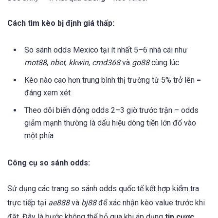
Cách tìm kèo bị định giá thấp:
So sánh odds Mexico tại ít nhất 5–6 nhà cái như
mot88
,
nbet
,
kkwin
,
cmd368
và
go88
cùng lúc
Kèo nào cao hơn trung bình thị trường từ 5% trở lên =
đáng xem xét
Theo dõi biến động odds 2–3 giờ trước trận – odds
giảm mạnh thường là dấu hiệu dòng tiền lớn đổ vào
một phía
Công cụ so sánh odds:
Sử dụng các trang so sánh odds quốc tế kết hợp kiểm tra
trực tiếp tại
ae888
và
bj88
để xác nhận kèo value trước khi
đặt. Đây là bước không thể bỏ qua khi áp dụng
tip cược