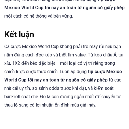
Mexico World Cup tối nay an toàn từ nguồn có giấy phép
một cách có hệ thống và bền vững.
Kết luận
Cá cược Mexico World Cup không phải trò may rủi nếu bạn
nắm đúng cách đọc kèo và biết tìm value. Từ kèo châu Á, tài
xỉu, 1X2 đến kèo đặc biệt – mỗi loại có vị trí riêng trong
chiến lược cược thực chiến. Luôn áp dụng
tip cược Mexico
World Cup tối nay an toàn từ nguồn có giấy phép
từ các
nhà cái uy tín, so sánh odds trước khi đặt, và kiểm soát
bankroll chặt chẽ. Đó là con đường ngắn nhất để chuyển từ
thua lỗ sang có lợi nhuận ổn định mùa giải này.