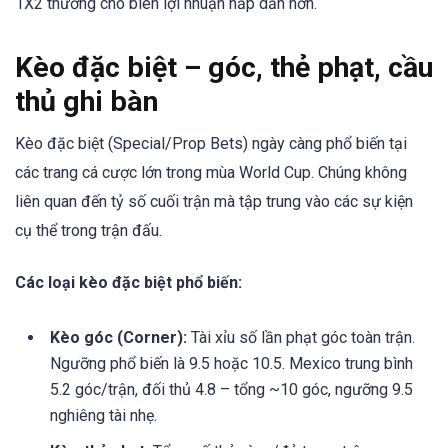
1X2 thường cho biên lợi nhuận hấp dẫn hơn.
Kèo đặc biệt – góc, thẻ phạt, cầu
thủ ghi bàn
Kèo đặc biệt (Special/Prop Bets) ngày càng phổ biến tại
các trang cá cược lớn trong mùa World Cup. Chúng không
liên quan đến tỷ số cuối trận mà tập trung vào các sự kiện
cụ thể trong trận đấu.
Các loại kèo đặc biệt phổ biến:
Kèo góc (Corner):
Tài xỉu số lần phạt góc toàn trận.
Ngưỡng phổ biến là 9.5 hoặc 10.5. Mexico trung bình
5.2 góc/trận, đối thủ 4.8 – tổng ~10 góc, ngưỡng 9.5
nghiêng tài nhẹ.