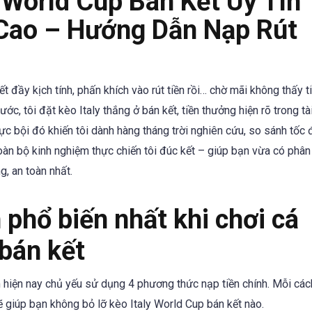
y World Cup Bán Kết Uy Tín
Cao – Hướng Dẫn Nạp Rút
 đầy kịch tính, phấn khích vào rút tiền rồi… chờ mãi không thấy ti
c, tôi đặt kèo Italy thắng ở bán kết, tiền thưởng hiện rõ trong t
ực bội đó khiến tôi dành hàng tháng trời nghiên cứu, so sánh tốc
toàn bộ kinh nghiệm thực chiến tôi đúc kết – giúp bạn vừa có phân 
g, an toàn nhất.
phổ biến nhất khi chơi cá
 bán kết
m hiện nay chủ yếu sử dụng 4 phương thức nạp tiền chính. Mỗi các
 giúp bạn không bỏ lỡ kèo Italy World Cup bán kết nào.