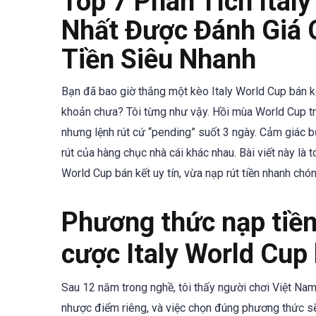
Top 7 Phân Tích Ital
Nhất Được Đánh Giá 
Tiền Siêu Nhanh
Bạn đã bao giờ thắng một kèo Italy World Cup bán kết
khoản chưa? Tôi từng như vậy. Hồi mùa World Cup trướ
nhưng lệnh rút cứ “pending” suốt 3 ngày. Cảm giác b
rút của hàng chục nhà cái khác nhau. Bài viết này là 
World Cup bán kết uy tín, vừa nạp rút tiền nhanh chón
Phương thức nạp tiền 
cược Italy World Cup
Sau 12 năm trong nghề, tôi thấy người chơi Việt Na
nhược điểm riêng, và việc chọn đúng phương thức sẽ