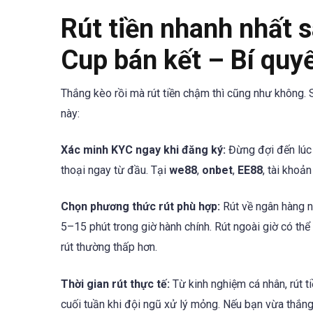
Rút tiền nhanh nhất s
Cup bán kết – Bí quyế
Thắng kèo rồi mà rút tiền chậm thì cũng như không. Sa
này:
Xác minh KYC ngay khi đăng ký:
Đừng đợi đến lúc 
thoại ngay từ đầu. Tại
we88
,
onbet
,
EE88
, tài khoả
Chọn phương thức rút phù hợp:
Rút về ngân hàng n
5–15 phút trong giờ hành chính. Rút ngoài giờ có t
rút thường thấp hơn.
Thời gian rút thực tế:
Từ kinh nghiệm cá nhân, rút t
cuối tuần khi đội ngũ xử lý mỏng. Nếu bạn vừa thắng