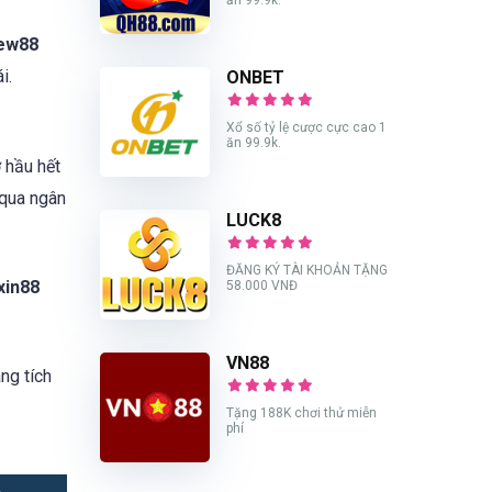
ăn 99.9k.
ew88
i.
ONBET
Xổ số tỷ lệ cược cực cao 1
ăn 99.9k.
 hầu hết
 qua ngân
LUCK8
ĐĂNG KÝ TÀI KHOẢN TẶNG
xin88
58.000 VNĐ
VN88
ng tích
Tặng 188K chơi thử miễn
phí