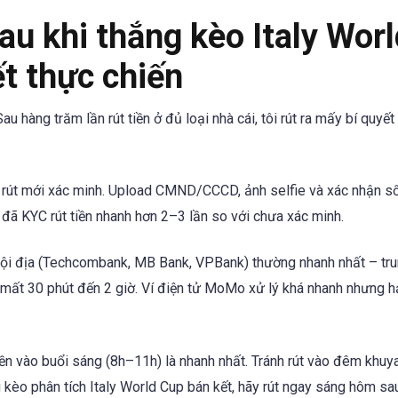
au khi thắng kèo Italy Wor
t thực chiến
u hàng trăm lần rút tiền ở đủ loại nhà cái, tôi rút ra mấy bí quyết
rút mới xác minh. Upload CMND/CCCD, ảnh selfie và xác nhận s
n đã KYC rút tiền nhanh hơn 2–3 lần so với chưa xác minh.
ội địa (Techcombank, MB Bank, VPBank) thường nhanh nhất – tru
hể mất 30 phút đến 2 giờ. Ví điện tử MoMo xử lý khá nhanh nhưng 
iền vào buổi sáng (8h–11h) là nhanh nhất. Tránh rút vào đêm khuy
 kèo phân tích Italy World Cup bán kết, hãy rút ngay sáng hôm sau