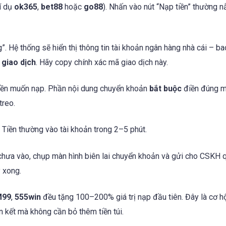
í dụ
ok365
,
bet88
hoặc
go88
). Nhấn vào nút “Nạp tiền” thường 
 Hệ thống sẽ hiển thị thông tin tài khoản ngân hàng nhà cái – b
giao dịch
. Hãy copy chính xác mã giao dịch này.
iền muốn nạp. Phần nội dung chuyển khoản
bắt buộc
điền đúng m
treo.
 Tiền thường vào tài khoản trong 2–5 phút.
chưa vào, chụp màn hình biên lai chuyển khoản và gửi cho CSKH 
ý xong.
99
,
555win
đều tặng 100–200% giá trị nạp đầu tiên. Đây là cơ hộ
n kết mà không cần bỏ thêm tiền túi.