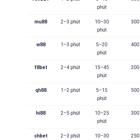
phút
mu88
2–3 phút
10–30
300 
phút
w88
1–3 phút
5–20
400 
phút
f8bet
2–4 phút
15–45
200 
phút
qh88
1–2 phút
5–15
500 
phút
hi88
2–5 phút
10–25
300 
phút
shbet
2–3 phút
10–30
250 