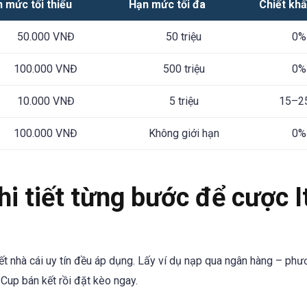
 mức tối thiểu
Hạn mức tối đa
Chiết kh
50.000 VNĐ
50 triệu
0%
100.000 VNĐ
500 triệu
0%
10.000 VNĐ
5 triệu
15–2
100.000 VNĐ
Không giới hạn
0%
i tiết từng bước để cược I
ết nhà cái uy tín đều áp dụng. Lấy ví dụ nạp qua ngân hàng – phư
Cup bán kết rồi đặt kèo ngay.