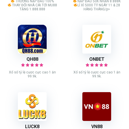
THƯỞNG NẠP ĐẦU 100%
NẠP ĐẦU 50K NHẬN 8.888K
THAY ĐỔI NHÀ CÁI TỚI MU88
LÌ XÌ 5000 TỶ NGÀY 11 & 28
TẶNG 1.888.888
HÀNG THÁNG/p>
QH88
ONBET
Xổ số tỷ lệ cược cực cao 1 ăn
Xổ số tỷ lệ cược cực cao 1 ăn
99.9k.
99.9k.
LUCK8
VN88