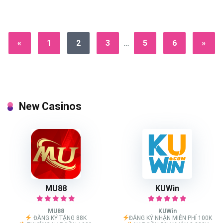
«
1
2
3
…
5
6
»
New Casinos
MU88
KUWin
MU88
KUWin
ĐĂNG KÝ TẶNG 88K
ĐĂNG KÝ NHẬN MIỄN PHÍ 100K