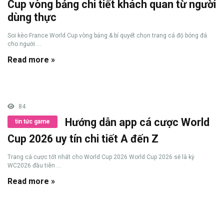
Cup vòng bảng chi tiết khách quan từ người
dùng thực
Soi kèo France World Cup vòng bảng & bí quyết chọn trang cá độ bóng đá
cho người ...
Read more »
84
Hướng dẫn app cá cược World
tin tức game
Cup 2026 uy tín chi tiết A đến Z
Trang cá cược tốt nhất cho World Cup 2026 World Cup 2026 sẽ là kỳ
WC2026 đầu tiên ...
Read more »