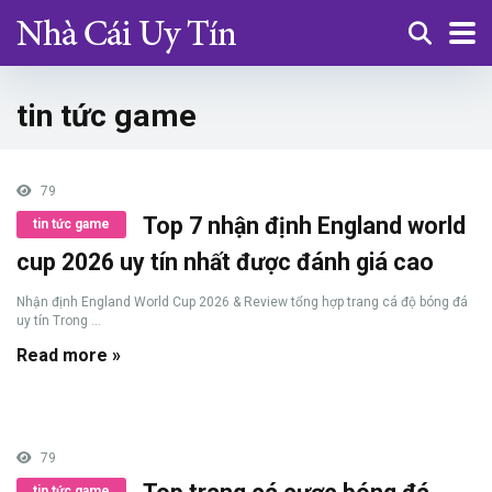
tin tức game
79
Top 7 nhận định England world
tin tức game
cup 2026 uy tín nhất được đánh giá cao
Nhận định England World Cup 2026 & Review tổng hợp trang cá độ bóng đá
uy tín Trong ...
Read more »
79
tin tức game